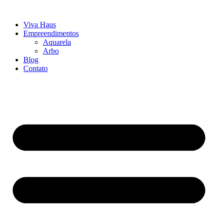
Ir
para
Viva Haus
o
Empreendimentos
conteúdo
Aquarela
Arbo
Blog
Contato